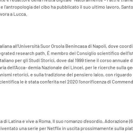
 e l’antropologia del cibo ha pubblicato il suo ultimo lavoro, Sant
avora a Lucca.
aliana all’Università Suor Orsola Benincasa di Napoli, dove coordin
rated research path. È membro del Consiglio scientifico dell’Ist
Italiano per gli Studi Storici, dove dal 1999 tiene il corso annuale d
raria dell’Acca- demia Nazionale dei Lincei, per le ricerche sulla ge
nismi retorici, e sulla tradizione del pensiero laico, con riguardo
 scientifica le è stata conferita nel 2020 l’onorificenza di Commen
cia di Latina e vive a Roma. Il suo romanzo d’esordio, Adorazione 
iventato una serie per Netflix in uscita prossimamente sulla pia