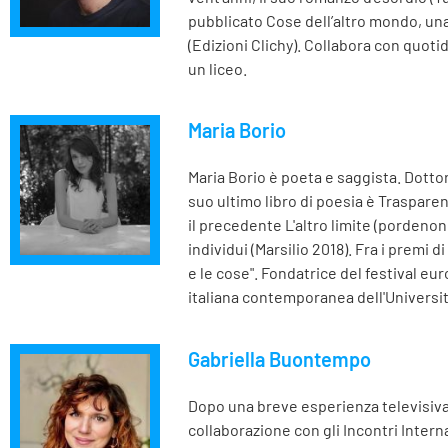
pubblicato Cose dell’altro mondo, una r
(Edizioni Clichy). Collabora con quotid
un liceo.
Maria Borio
Maria Borio è poeta e saggista. Dottor
suo ultimo libro di poesia è Trasparenz
il precedente L'altro limite (pordenon
individui (Marsilio 2018). Fra i premi di
e le cose". Fondatrice del festival eu
italiana contemporanea dell'Università
Gabriella Buontempo
Dopo una breve esperienza televisiva e
collaborazione con gli Incontri Interna