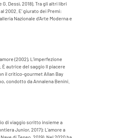
Dessì, 2018). Tra gli altri libri
al 2002. E’ giurato dei Premi:
alleria Nazionale d’Arte Moderna e
l’amore (2002), L’imperfezione
). È autrice del saggio Il piacere
con il critico-gourmet Allan Bay
iano, condotto da Annalena Benini.
io di viaggio scritto insieme a
ontiera Junior, 2017); L’amore a
a Nave di Teseo, 2019). Nel 2020 ha