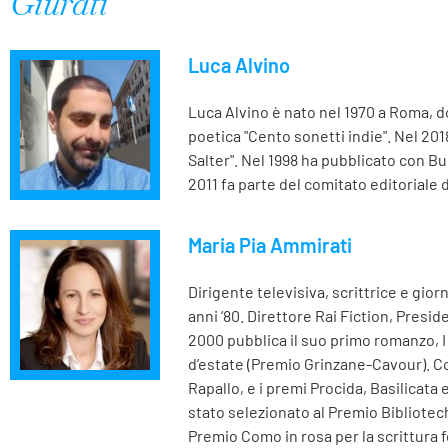
Giurati
Luca Alvino
Luca Alvino è nato nel 1970 a Roma, do
poetica "Cento sonetti indie". Nel 2018,
Salter". Nel 1998 ha pubblicato con Bu
2011 fa parte del comitato editoriale
Maria Pia Ammirati
Dirigente televisiva, scrittrice e gior
anni ‘80. Direttore Rai Fiction, Presid
2000 pubblica il suo primo romanzo, I
d’estate (Premio Grinzane-Cavour). Con
Rapallo, e i premi Procida, Basilicata 
stato selezionato al Premio Bibliotech
Premio Como in rosa per la scrittura f