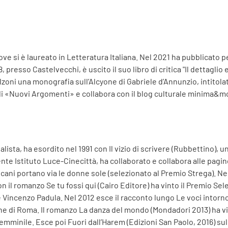
ve si è laureato in Letteratura Italiana. Nel 2021 ha pubblicato p
 presso Castelvecchi, è uscito il suo libro di critica "Il dettaglio 
lzoni una monografia sull’Alcyone di Gabriele d’Annunzio, intitolat
 di «Nuovi Argomenti» e collabora con il blog culturale minima&m
nalista, ha esordito nel 1991 con Il vizio di scrivere (Rubbettino), 
ente Istituto Luce-Cinecittà, ha collaborato e collabora alle pagine 
 cani portano via le donne sole (selezionato al Premio Strega). 
 il romanzo Se tu fossi qui (Cairo Editore) ha vinto il Premio Sel
e Vincenzo Padula. Nel 2012 esce il racconto lungo Le voci intorno s
e di Roma. Il romanzo La danza del mondo (Mondadori 2013) ha vinto
emminile. Esce poi Fuori dall’Harem (Edizioni San Paolo, 2016) sull