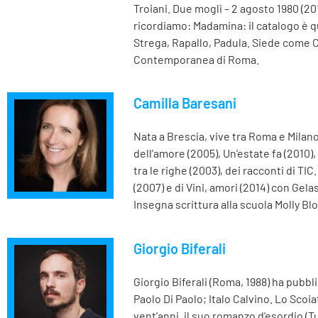
Troiani. Due mogli – 2 agosto 1980 (201
ricordiamo: Madamina: il catalogo è qu
Strega, Rapallo, Padula. Siede come 
Contemporanea di Roma.
Camilla Baresani
Nata a Brescia, vive tra Roma e Milano
dell’amore (2005), Un’estate fa (2010), 
tra le righe (2003), dei racconti di TI
(2007) e di Vini, amori (2014) con Gel
Insegna scrittura alla scuola Molly B
Giorgio Biferali
Giorgio Biferali (Roma, 1988) ha pubbl
Paolo Di Paolo; Italo Calvino. Lo Scoi
vent’anni, il suo romanzo d’esordio (T