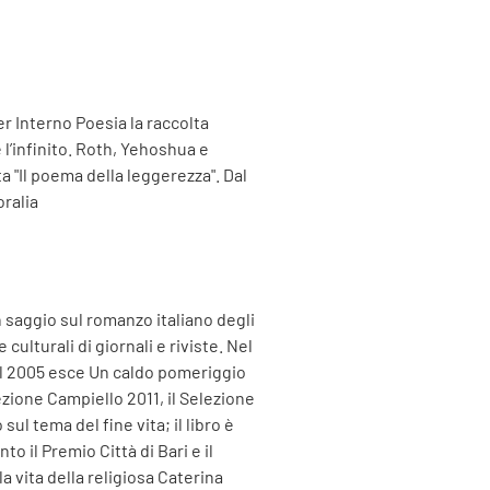
er Interno Poesia la raccolta
e l’infinito. Roth, Yehoshua e
a "Il poema della leggerezza". Dal
oralia
un saggio sul romanzo italiano degli
culturali di giornali e riviste. Nel
Nel 2005 esce Un caldo pomeriggio
ezione Campiello 2011, il Selezione
ul tema del fine vita; il libro è
 il Premio Città di Bari e il
a vita della religiosa Caterina