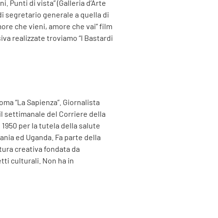
Punti di vista” (Galleria d’Arte
i segretario generale a quella di
more che vieni, amore che vai” film
iva realizzate troviamo “I Bastardi
Roma “La Sapienza”. Giornalista
il settimanale del Corriere della
1950 per la tutela della salute
ania ed Uganda. Fa parte della
tura creativa fondata da
ti culturali. Non ha in