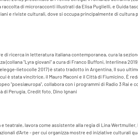
accolta di microracconti illustrati da Elisa Puglielli, e Guida tas
iani e riviste culturali, dove si occupa principalmente di cultura p
e di ricerca in letteratura italiana contemporanea, cura la sezion
a (collana "Lyra giovani" a cura di Franco Buffoni, Interlinea 2019
elegge-lietocolle 2017) è stato tradotto in Argentina. Il suo ultim
 cui è stata vincitrice, il Mauro Maconi e il Città di Fiumicino. È re
ropeo "poesiæuropa", collabora con i programmi di Radio 3 Rai e co
 di Perugia. Credit foto. Dino Ignani
 teatrale, lavora come assistente alla regia di Lina Wertmuller. Dal
zionali d’Arte - per cui organizza mostre ed iniziative culturali qu