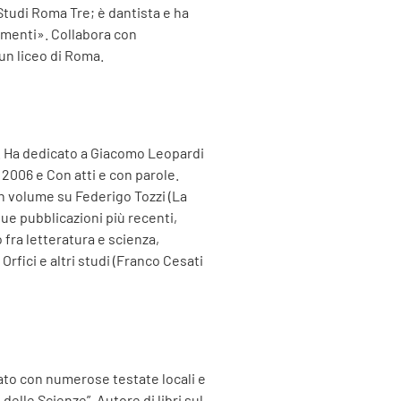
 Studi Roma Tre; è dantista e ha
gomenti». Collabora con
 un liceo di Roma.
a. Ha dedicato a Giacomo Leopardi
2006 e Con atti e con parole.
un volume su Federigo Tozzi (La
sue pubblicazioni più recenti,
 fra letteratura e scienza,
rfici e altri studi (Franco Cesati
orato con numerose testate locali e
delle Scienze”. Autore di libri sul