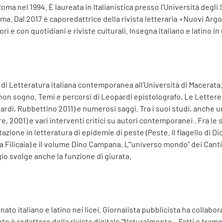
ma nel 1994. È laureata in Italianistica presso l’Università degli
oma. Dal 2017 è caporedattrice della rivista letteraria «Nuovi Ar
 e con quotidiani e riviste culturali. Insegna italiano e latino in
 di Letteratura italiana contemporanea all’Università di Macerat
non sogno. Temi e percorsi di Leopardi epistolografo, Le Lettere 
pardi, Rubbettino 2011) e numerosi saggi. Tra i suoi studi, anche 
e, 2001) e vari interventi critici su autori contemporanei . Fra le 
ione in letteratura di epidemie di peste (Peste. Il flagello di Dio
ilicaia) e il volume Dino Campana. L'"universo mondo" dei Canti O
gio svolge anche la funzione di giurata.
ato italiano e latino nei licei. Giornalista pubblicista ha collab
nte è redattore della rivista digitale “Naturalmente – Fatti e trame 