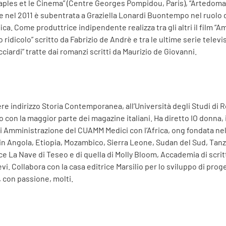
les et le Cinema” (Centre Georges Pompidou, Paris), “Artedomani. 
e nel 2011 è subentrata a Graziella Lonardi Buontempo nel ruolo d
a. Come produttrice indipendente realizza tra gli altri il film “A
idicolo” scritto da Fabrizio de Andrè e tra le ultime serie televis
ciardi” tratte dai romanzi scritti da Maurizio de Giovanni.
re indirizzo Storia Contemporanea, all’Università degli Studi di 
o con la maggior parte dei magazine italiani. Ha diretto IO donna, 
 di Amministrazione del CUAMM Medici con l’Africa, ong fondata nel 
in Angola, Etiopia, Mozambico, Sierra Leone, Sudan del Sud, Tanz
ce La Nave di Teseo e di quella di Molly Bloom, Accademia di scrit
Collabora con la casa editrice Marsilio per lo sviluppo di proget
, con passione, molti.