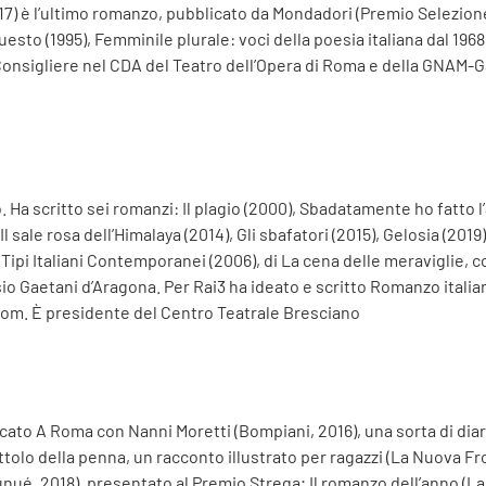
7) è l’ultimo romanzo, pubblicato da Mondadori (Premio Selezione G. 
esto (1995), Femminile plurale: voci della poesia italiana dal 1968 
Consigliere nel CDA del Teatro dell’Opera di Roma e della GNAM-G
. Ha scritto sei romanzi: Il plagio (2000), Sbadatamente ho fatto 
Il sale rosa dell’Himalaya (2014), Gli sbafatori (2015), Gelosia (2019
C. Tipi Italiani Contemporanei (2006), di La cena delle meraviglie, 
asio Gaetani d’Aragona. Per Rai3 ha ideato e scritto Romanzo ital
loom. È presidente del Centro Teatrale Bresciano
icato A Roma con Nanni Moretti (Bompiani, 2016), una sorta di diar
attolo della penna, un racconto illustrato per ragazzi (La Nuova Fr
unué, 2018), presentato al Premio Strega; Il romanzo dell’anno (L