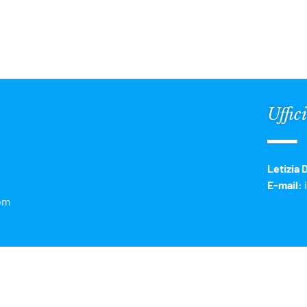
Uffic
Letizia 
E-mail:
com