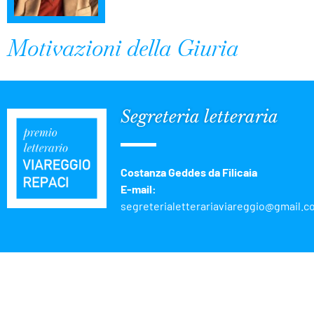
Motivazioni della Giuria
Segreteria letteraria
Costanza Geddes da Filicaia
E-mail:
segreterialetterariaviareggio@gmail.