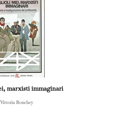
iei, marxisti immaginari
Vittoria Ronchey