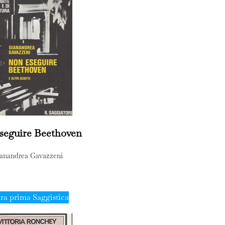
seguire Beethoven
anandrea Gavazzeni
ra prima Saggistica