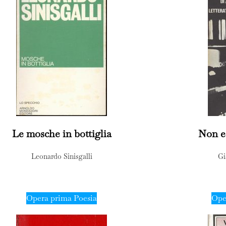
Le mosche in bottiglia
Non e
Leonardo Sinisgalli
Gi
Opera prima Poesia
Ope